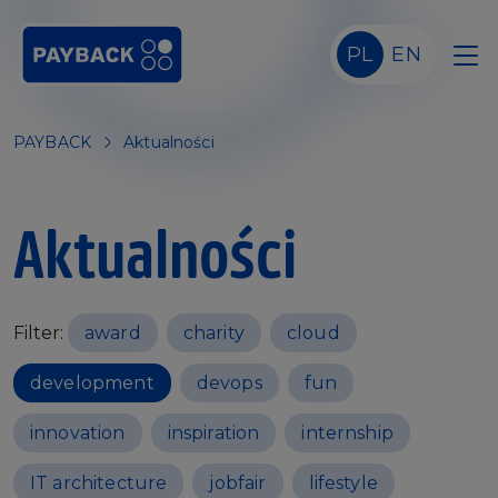
Skip to main content
PL
EN
PAYBACK
Aktualności
Aktualności
Filter:
award
charity
cloud
development
devops
fun
innovation
inspiration
internship
IT architecture
jobfair
lifestyle