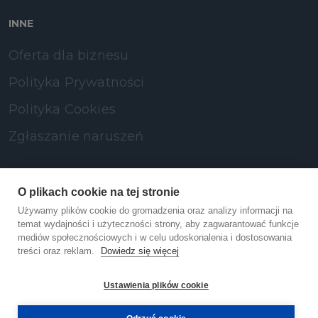
INNE
Oferta dla biznesu
Polityka Prywatności
Polityka Cookies
Zgłaszanie naruszeń
SOCIAL MEDIA
O plikach cookie na tej stronie
Używamy plików cookie do gromadzenia oraz analizy informacji na
LinkedIn
temat wydajności i użyteczności strony, aby zagwarantować funkcje
mediów społecznościowych i w celu udoskonalenia i dostosowania
treści oraz reklam.
Dowiedz się więcej
Facebook
Ustawienia plików cookie
YouTube