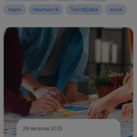
team
teamwork
Tech&Data
work
28 sierpnia 2025