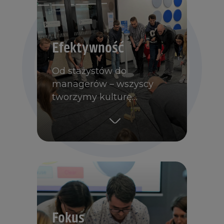
Efektywność
Od stażystów do
managerów – wszyscy
tworzymy kulturę…
Fokus