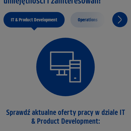
umiejętności i zainteresowań!
IT & Product Development
Operations
Partne
Sprawdź aktualne oferty pracy w dziale IT
& Product Development: