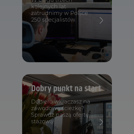
W ciągu trzech
kolejnych lat
zatrudnimy w Polsce
250 specjalistów.
Dobry punkt na start
Dopiero wkraczasz na
zawodową ścieżkę?
Sprawdź naszą ofertę
stażową!