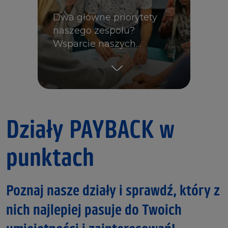
Dwa główne priorytety
naszego zespołu?
Wsparcie naszych…
Działy PAYBACK w
punktach
Poznaj nasze działy i sprawdź, który z
nich najlepiej pasuje do Twoich