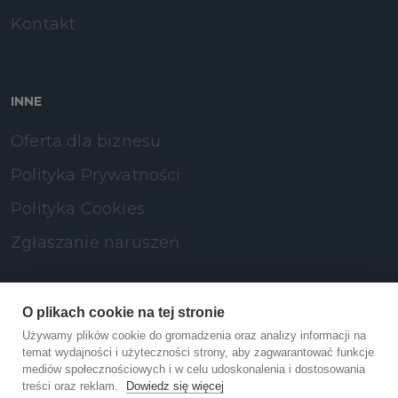
Kontakt
INNE
Oferta dla biznesu
Polityka Prywatności
Polityka Cookies
Zgłaszanie naruszeń
SOCIAL MEDIA
O plikach cookie na tej stronie
Używamy plików cookie do gromadzenia oraz analizy informacji na
LinkedIn
temat wydajności i użyteczności strony, aby zagwarantować funkcje
mediów społecznościowych i w celu udoskonalenia i dostosowania
treści oraz reklam.
Dowiedz się więcej
Facebook