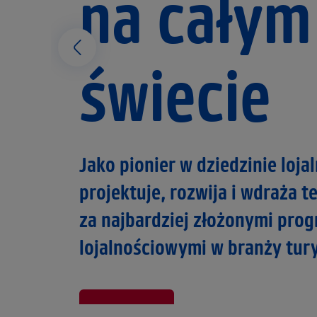
PAYBACK
Międzynarodowy zespół. Zró
projekty. Globalny zasięg.
Wchodzę w to