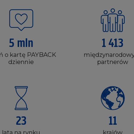
5 mln
1 413
ń o kartę PAYBACK
międzynarodow
dziennie
partnerów
23
11
lata na rynku
krajów