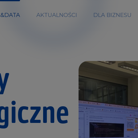
H&DATA
AKTUALNOŚCI
DLA BIZNESU
muję