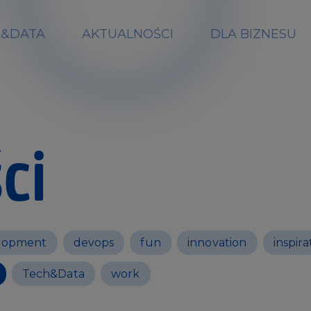
H&DATA
AKTUALNOŚCI
DLA BIZNESU
ci
lopment
devops
fun
innovation
inspira
Tech&Data
work