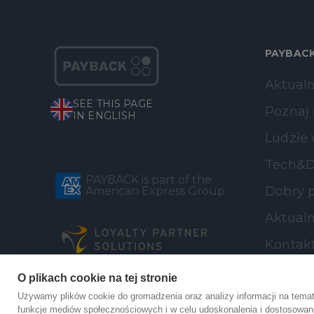
PAYBAC
Aktualn
SEE THIS PAGE
Poznaj
IN ENGLISH
Ludzie
Tech&D
PAYBACK is part of the
Dobry p
American Express Group
Aktualn
Kontak
O plikach cookie na tej stronie
Używamy plików cookie do gromadzenia oraz analizy informacji na temat
funkcje mediów społecznościowych i w celu udoskonalenia i dostosowani