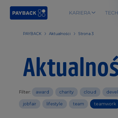
Skip to main content
KARIERA
TEC
PAYBACK
Aktualności
Strona 3
Aktualnoś
Filter:
award
charity
cloud
deve
jobfair
lifestyle
team
teamwork