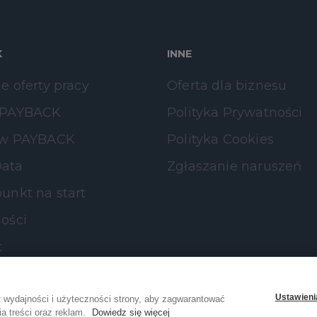
K
INNE
e oferty pracy
Oferta dla biznesu
 PAYBACK
Polityka Prywatności
 w PAYBACK
Polityka Cookies
ata
Zgłaszanie naruszeń
unkt na start
ości
t
Ustawieni
 wydajności i użyteczności strony, aby zagwarantować
a treści oraz reklam.
Dowiedz się więcej