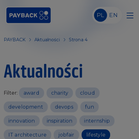
Skip to main content
PL
EN
PAYBACK
Aktualności
Strona 4
Aktualności
Filter:
award
charity
cloud
development
devops
fun
innovation
inspiration
internship
IT architecture
jobfair
lifestyle