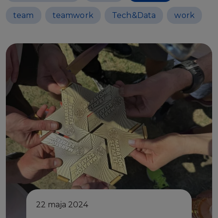
team
teamwork
Tech&Data
work
22 maja 2024