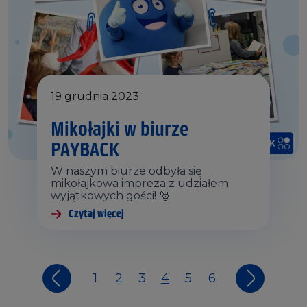
19 grudnia 2023
Mikołajki w biurze
PAYBACK
W naszym biurze odbyła się
mikołajkowa impreza z udziałem
wyjątkowych gości! 🎅
Czytaj więcej
1
2
3
4
5
6