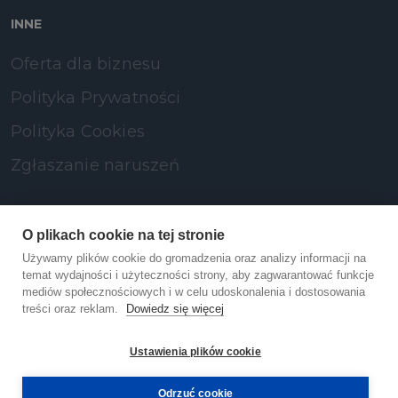
INNE
Oferta dla biznesu
Polityka Prywatności
Polityka Cookies
Zgłaszanie naruszeń
SOCIAL MEDIA
O plikach cookie na tej stronie
Używamy plików cookie do gromadzenia oraz analizy informacji na
LinkedIn
temat wydajności i użyteczności strony, aby zagwarantować funkcje
mediów społecznościowych i w celu udoskonalenia i dostosowania
treści oraz reklam.
Dowiedz się więcej
Facebook
Ustawienia plików cookie
YouTube
Odrzuć cookie