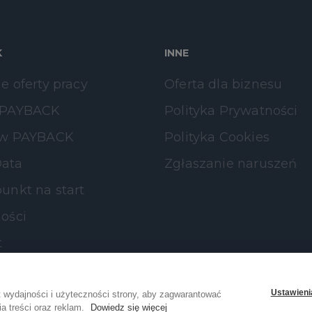
K
INNE
e oferty pracy
Oferta dla biznesu
 PAYBACK
Polityka Prywatności
 w PAYBACK
Polityka Cookies
ata
Zgłaszanie naruszeń
unkt na start
ości
t
Ustawieni
 wydajności i użyteczności strony, aby zagwarantować
a treści oraz reklam.
Dowiedz się więcej