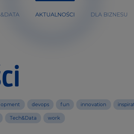
H&DATA
AKTUALNOŚCI
DLA BIZNESU
ci
lopment
devops
fun
innovation
inspira
Tech&Data
work