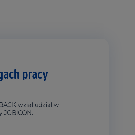
gach pracy
BACK wziął udział w
cy JOBICON.