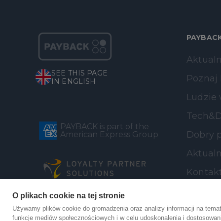
PAYBAC
Aktualn
SEE THIS PAGE
Poznaj
IN ENGLISH
Ludzie
Tech&D
PAYBACK is part of the
Dobry p
American Express Group
Aktualn
Kontak
O plikach cookie na tej stronie
Używamy plików cookie do gromadzenia oraz analizy informacji na temat
funkcje mediów społecznościowych i w celu udoskonalenia i dostosowani