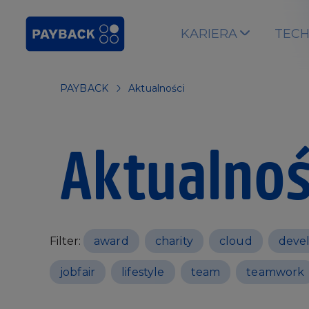
Skip to main content
KARIERA
TEC
PAYBACK
Aktualności
Aktualnoś
Filter:
award
charity
cloud
deve
jobfair
lifestyle
team
teamwork